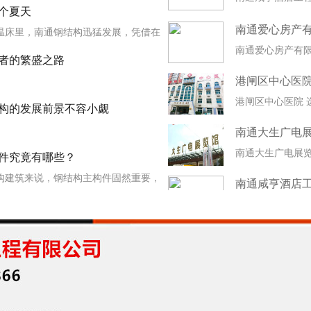
通钢结构最为瞩结构因其独特的产品
个夏天
南通爱心房产
对外贸易的快速发展及产业政策扶植等
温床里，南通钢结构迅猛发展，凭借在
南通爱心房产有
结构的佼佼者。
面的优势在全国钢结构行业遥遥领先。
者的繁盛之路
港闸区中心医院
势必掀起新一轮的钢结构风潮，让钢结
港闸区中心医院 
南通钢结构
南通钢结构隔层（五）
构的发展前景不容小觑
南通大生广电
南通大生广电展
件究竟有哪些？
南通咸亨酒店
构建筑来说，钢结构主构件固然重要，
南通咸亨酒店工
或缺的一部分。钢结构零部件在钢结构
的存在，不仅让钢结构建筑变得更加完
南通钢结构楼梯（六）
南通钢结构楼梯（四）
体系在众多建筑体系中崛起，日渐成为