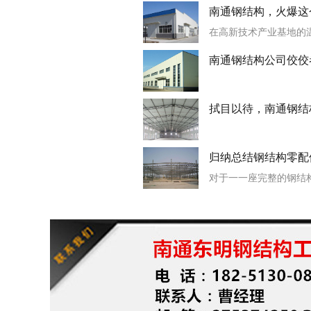
不断上升，这其中以南
南通钢结构，火爆这
性、优越的地理位置、
在高新技术产业基地的
优势，一跃成为中国钢
设计、生产、应用等方
南通钢结构公司佼佼
这个夏天，南通钢结构
构火爆世界
南通钢结构
拭目以待，南通钢结
归纳总结钢结构零配
对于一一座完整的钢结
钢结构零配件亦是不可
体系中是很常见的，它
钢结构隔层（一）
美和舒适，也让钢结构
一道亮丽的风景线。